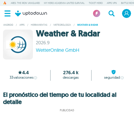
ARES: THE IRON VANGUARD
MY HERO ACADEMIA UNITED SURVIVAL
TICKET HERO
APPS VPN
BATTLE ROY
ANDROID
/
APPS
/
HERRAMIENTAS
/
METEOROLOGÍA
/
WEATHER & RADAR
Weather & Radar
2026.9
WetterOnline GmbH
4.4
276.4 k
33
valoraciones
descargas
seguridad
El pronóstico del tiempo de tu localidad al
detalle
PUBLICIDAD