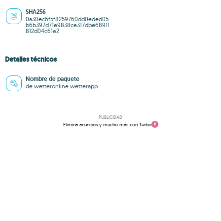
SHA256
0a30ec6f5f8259760dd0eded05
b6b397d71e9838ce317dbe68911
812d04c61e2
Detalles técnicos
Nombre de paquete
de.wetteronline.wetterapp
PUBLICIDAD
Elimina anuncios y mucho más con Turbo