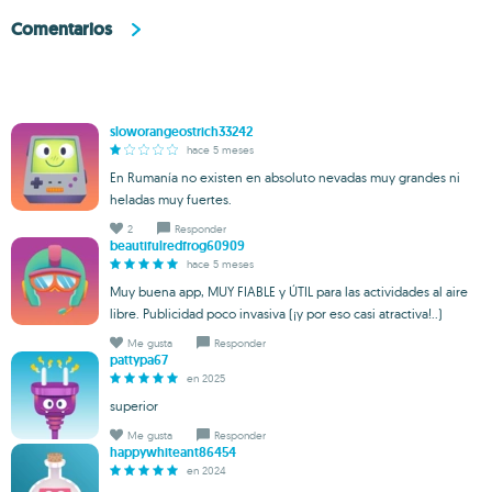
Comentarios
sloworangeostrich33242
hace 5 meses
En Rumanía no existen en absoluto nevadas muy grandes ni
heladas muy fuertes.
2
Responder
beautifulredfrog60909
hace 5 meses
Muy buena app, MUY FIABLE y ÚTIL para las actividades al aire
libre. Publicidad poco invasiva (¡y por eso casi atractiva!..)
Me gusta
Responder
pattypa67
en 2025
superior
Me gusta
Responder
happywhiteant86454
en 2024