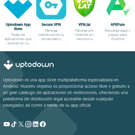
Uptodown App
Secure VPN
VPN.lat
APKPure
Store
Navega
Navega por
Descarga apps y
Todas las
manteniendo tu
Internet sin
juegos para
aplicaciones que
privacidad y
censura ni
Android
quieras en tu
anonimato
bloqueos
terminal Android
Uptodown es una app store multiplataforma especializada en
Android. Nuestro objetivo es proporcionar acceso libre y gratuito a
un gran catálogo de aplicaciones sin restricciones, ofreciendo una
plataforma de distribución legal accesible desde cualquier
navegador, así como a través de su app oficial.