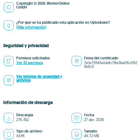
Copyright © 2026 WetterOnline
GmbH
¿Por qué se ha publicado esta aplicación en Uptodown?
(Más información)
Seguridad y privacidad
Permisos solicitados
Firma del certificado
Ver 32 permisos
7e1e75549a1ddfc78e3be06c092
5b5c3
Ver informe de seguridad y
antivirus
Información de descarga
Descargas
Fecha
276.352
27 abr. 2026
Tipo de archivo
Tamaño
XAPK
45.72 MB