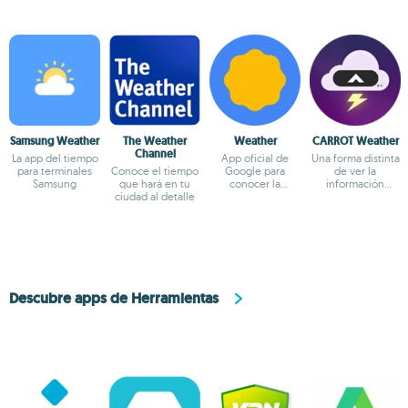
Samsung Weather
The Weather
Weather
CARROT Weather
Channel
La app del tiempo
App oficial de
Una forma distinta
para terminales
Conoce el tiempo
Google para
de ver la
Samsung
que hará en tu
conocer la
información
ciudad al detalle
previsión del
meteorológica
tiempo
Descubre apps de Herramientas